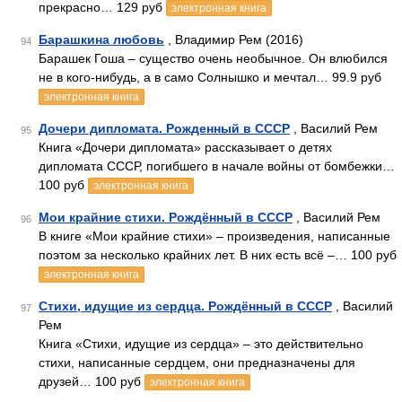
прекрасно… 129 руб
электронная книга
Барашкина любовь
, Владимир Рем (2016)
94
Барашек Гоша – существо очень необычное. Он влюбился
не в кого-нибудь, а в само Солнышко и мечтал… 99.9 руб
электронная книга
Дочери дипломата. Рожденный в СССР
, Василий Рем
95
Книга «Дочери дипломата» рассказывает о детях
дипломата СССР, погибшего в начале войны от бомбежки…
100 руб
электронная книга
Мои крайние стихи. Рождённый в СССР
, Василий Рем
96
В книге «Мои крайние стихи» – произведения, написанные
поэтом за несколько крайних лет. В них есть всё –… 100 руб
электронная книга
Стихи, идущие из сердца. Рождённый в СССР
, Василий
97
Рем
Книга «Стихи, идущие из сердца» – это действительно
стихи, написанные сердцем, они предназначены для
друзей… 100 руб
электронная книга