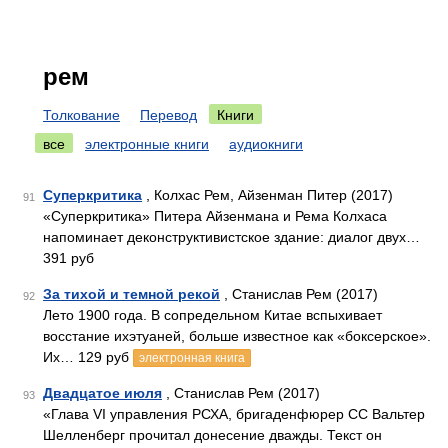
рем
Толкование
Перевод
Книги
все
электронные книги
аудиокниги
Суперкритика
, Колхас Рем, Айзенман Питер (2017)
91
«Суперкритика» Питера Айзенмана и Рема Колхаса
напоминает деконструктивистское здание: диалог двух…
391 руб
За тихой и темной рекой
, Станислав Рем (2017)
92
Лето 1900 года. В сопредельном Китае вспыхивает
восстание ихэтуаней, больше известное как «боксерское».
Их… 129 руб
электронная книга
Двадцатое июля
, Станислав Рем (2017)
93
«Глава VI управления РСХА, бригаденфюрер СС Вальтер
Шелленберг прочитал донесение дважды. Текст он