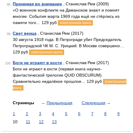
Принимая во внимание
, Станислав Рем (2009)
98
«О военном конфликте на Даманском знают и помнят
многие. События марта 1969 года ещё не стёрлись из
памяти того… 129 руб
электронная книга
Свет венца
, Станислав Рем (2017)
99
30 августа 1918 года. В Петрограде убит Председатель
Петроградской ЧК М. С. Урицкий. В Москве совершено…
129 руб
электронная книга
Боги не играют в кости
, Станислав Рем (2017)
100
Боги не играют в кости (первая книга научно-
фантастической трилогии QUID OBSCURUM).
Сравнительно недалёкое прошлое… 129 руб
электронная
книга
Страницы
←
Предыдущая
Следующая
→
1
2
3
4
5
6
7
8
9
10
11
12
13